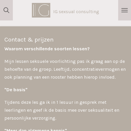
Ga
IG sexsual consulting
direct
naar
de
hoofdinhoud
Contact & prijzen
Waarom verschillende soorten lessen?
Mijn lessen seksuele voorlichting pas ik graag aan op de
behoefte van de groep. Leeftijd, concentratievermogen en
ook planning van een rooster hebben hierop invloed.
"De basis"
Tijdens deze les ga ik in 1 lesuur in gesprek met
leerlingen en geef ik de basis mee over seksualiteit en
persoonlijke verzorging.
"Meer dan algemene kennis"