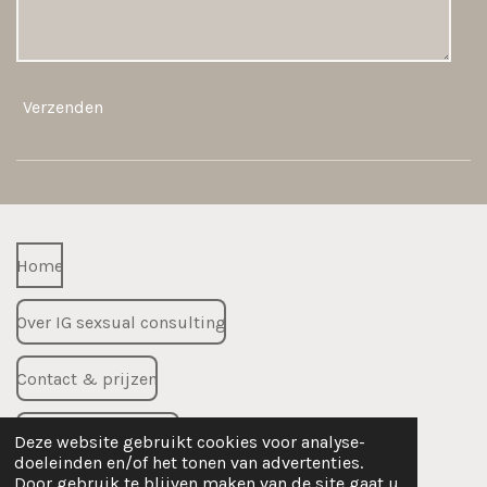
Verzenden
Home
Over IG sexsual consulting
Contact & prijzen
Voorlichting met ing
Deze website gebruikt cookies voor analyse-
doeleinden en/of het tonen van advertenties.
Door gebruik te blijven maken van de site gaat u